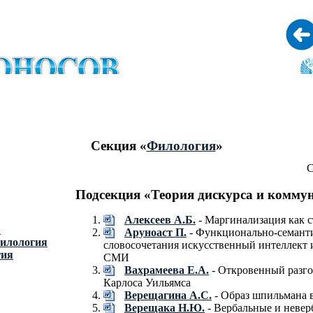
Секция «
Филология
»
С
Подсекция «Теория дискурса и комму
Алексеев А.Б.
- Маргинализация как с
ы
Аруноаст П.
- Функционально-семанти
филология
словосочетания искусственный интеллект 
гия
СМИ
Вахрамеева Е.А.
- Откровенный разго
Карлоса Уильямса
Верещагина А.С.
- Образ шпильмана 
Верещака Н.Ю.
- Вербальные и невер