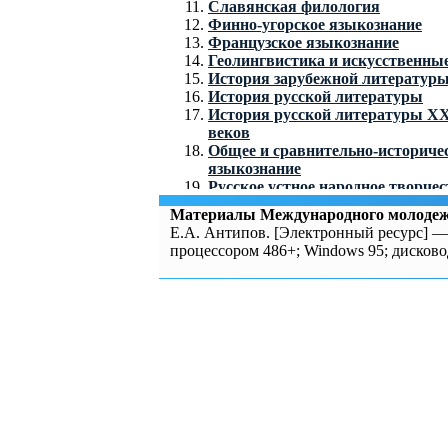
Славянская филология
Финно-угорское языкознание
Французское языкознание
Геолингвистика и искусственны
История зарубежной литератур
История русской литературы
История русской литературы Х
веков
Общее и сравнительно-историче
языкознание
Русское устное народное творчес
Теоретическая и прикладная ли
Материалы Международного молоде
Теория дискурса и коммуникаци
Е.А. Антипов. [Электронный ресурс] — 
Теория литературы
процессором 486+; Windows 95; дисков
Теория языка и риторика
Филологическое исследование п
текста
Язык и языки в интернет-комм