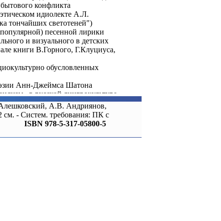
 бытового конфликта
тическом идиолекте А.Л.
ка тончайших светотеней")
(популярной) песенной лирики
льного и визуального в детских
але книги В.Горного, Г.Клуциуса,
оциокультурно обусловленных
оэзии Анн-Джеймса Шатона
ендизм» в русской лингвокультуре
кого языка)
. Алешковский, А.В. Андриянов,
ии аудиальных образов в
см. - Систем. требования: ПК с
ISBN 978-5-317-05800-5
ение оппозиции «МЫ-ОНИ» в
: семантика «значимого отсутствия»
 Петры фон Кант»
дискурса о семейном многоязычии
ование верифицированного знания в
тике (к постановке вопроса)
зентация Дональда Трампа в
значения этнической
рватского национального корпуса)