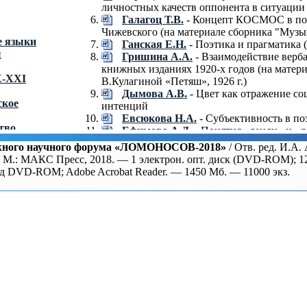
личностных качеств оппонента в ситуации
Галагоц Т.В.
- Концепт КОСМОС в поэ
Чижевского (на материале сборника "Музы
е языки
Ганская Е.Н.
- Поэтика и прагматика 
ы
Гришина А.А.
- Взаимодействие верба
книжных изданиях 1920-х годов (на матери
Х-XXI
В.Кулагиной «Петяш», 1926 г.)
Дымова А.В.
- Цвет как отражение с
ское
интенций
Евсюкова Н.А.
- Субъективность в п
тво
Ефимова А.Д.
- Понятия «денди» и «д
нгвистика
(на материале Национального корпуса русс
жного научного форума «ЛОМОНОСОВ-2018»
/ Отв. ред. И.А
и
Журавлева Д.О.
- Способы вербализац
М.: МАКС Пресс, 2018. — 1 электрон. опт. диск (DVD-ROM); 12 
музыкальном дискурсе
од DVD-ROM; Adobe Acrobat Reader. — 1450 Мб. — 11000 экз.
Зимина А.А.
- Семантическое наполн
ереводов
публичной политической коммуникации
Ивакина И.С.
- Молчание как событие
уникации
в пьесе Р. В. Фассбиндера «Горькие слезы
Комлева Д.А.
- Анализ нарративного 
Кондратенко П.И.
- Языковое маркир
немецкоязычной научной статье по лингвис
Ладнова Е.В.
- Метафорическая репре
российских СМИ
Леонова Е.В.
- Языковые средства обо
принадлежности хорватов (на материале хо