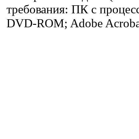
требования: ПК с процес
Французское языкознание
DVD-ROM; Adobe Acrobat