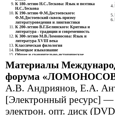
К 180-летию Н.С.Лескова: Язык и поэтика
Н.С.Лескова
К 190-летию Ф.М.Достоевского:
Ф.М.Достоевский сквозь призму
литературоведения и лингвистики
К 200-летию В.Г.Белинского: Критика и
литература - традиции и современность
К 300-летию М.В.Ломоносова: Язык и
литература XVIII века
Классическая филология
Немецкое языкознание
Общее и сравнительно-историческое
языкознание
Материалы Международ
Риторика
Романское языкознание
форума «ЛОМОНОСОВ-
Русский как иностранный
Русский язык
Русское устное народное творчество
А.В. Андриянов, Е.А. Ан
Славянская филология
Теоретическая и прикладная лингвистика
[Электронный ресурс] —
Теория дискурса и коммуникации
Теория литературы
Филологическое исследование переводов
электрон. опт. диск (DVD
текста
Финно-угорское языкознание