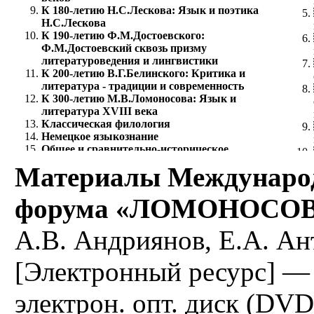
К 180-летию Н.С.Лескова: Язык и поэтика
Н.С.Лескова
К 190-летию Ф.М.Достоевского:
Ф.М.Достоевский сквозь призму
литературоведения и лингвистики
К 200-летию В.Г.Белинского: Критика и
литература - традиции и современность
К 300-летию М.В.Ломоносова: Язык и
литература XVIII века
Классическая филология
Немецкое языкознание
Общее и сравнительно-историческое
языкознание
Материалы Международ
Риторика
Романское языкознание
форума «ЛОМОНОСОВ-
Русский как иностранный
Русский язык
Русское устное народное творчество
А.В. Андриянов, Е.А. Ан
Славянская филология
Теоретическая и прикладная лингвистика
[Электронный ресурс] —
Теория дискурса и коммуникации
Теория литературы
Филологическое исследование переводов
электрон. опт. диск (DVD
текста
Финно-угорское языкознание