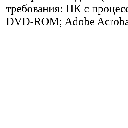
требования: ПК с процес
Французское языкознание
DVD-ROM; Adobe Acrobat