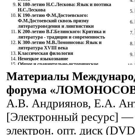
К 180-летию Н.С.Лескова: Язык и поэтика
Н.С.Лескова
К 190-летию Ф.М.Достоевского:
Ф.М.Достоевский сквозь призму
литературоведения и лингвистики
К 200-летию В.Г.Белинского: Критика и
литература - традиции и современность
К 300-летию М.В.Ломоносова: Язык и
литература XVIII века
Классическая филология
Немецкое языкознание
Общее и сравнительно-историческое
языкознание
Материалы Международ
Риторика
Романское языкознание
форума «ЛОМОНОСОВ-
Русский как иностранный
Русский язык
Русское устное народное творчество
А.В. Андриянов, Е.А. Ан
Славянская филология
Теоретическая и прикладная лингвистика
[Электронный ресурс] —
Теория дискурса и коммуникации
Теория литературы
Филологическое исследование переводов
электрон. опт. диск (DVD
текста
Финно-угорское языкознание