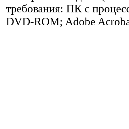
требования: ПК с процес
Французское языкознание
DVD-ROM; Adobe Acrobat