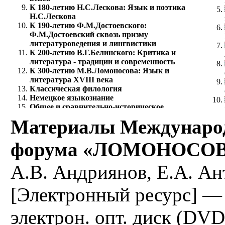
К 180-летию Н.С.Лескова: Язык и поэтика
Н.С.Лескова
К 190-летию Ф.М.Достоевского:
Ф.М.Достоевский сквозь призму
литературоведения и лингвистики
К 200-летию В.Г.Белинского: Критика и
литература - традиции и современность
К 300-летию М.В.Ломоносова: Язык и
литература XVIII века
Классическая филология
Немецкое языкознание
Общее и сравнительно-историческое
языкознание
Материалы Международ
Риторика
Романское языкознание
форума «ЛОМОНОСОВ-
Русский как иностранный
Русский язык
Русское устное народное творчество
А.В. Андриянов, Е.А. Ан
Славянская филология
Теоретическая и прикладная лингвистика
[Электронный ресурс] —
Теория дискурса и коммуникации
Теория литературы
Филологическое исследование переводов
электрон. опт. диск (DVD
текста
Финно-угорское языкознание