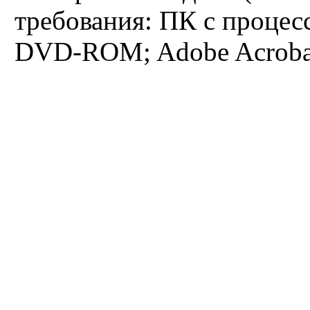
требования: ПК с процес
Французское языкознание
DVD-ROM; Adobe Acrobat