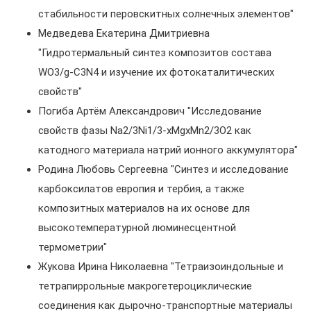
стабильности перовскитных солнечных элементов"
Медведева Екатерина Дмитриевна
"Гидротермальный синтез композитов состава
WO3/g-C3N4 и изучение их фотокаталитических
свойств"
Погиба Артём Александрович "Исследование
свойств фазы Na2/3Ni1/3-xMgxMn2/3O2 как
катодного материала натрий ионного аккумулятора"
Родина Любовь Сергеевна "Синтез и исследование
карбоксилатов европия и тербия, а также
композитных материалов на их основе для
высокотемпературной люминесцентной
термометрии"
Жукова Ирина Николаевна "Тетраизоиндольные и
тетрапиррольные макрогетероциклические
соединения как дырочно-транспортные материалы