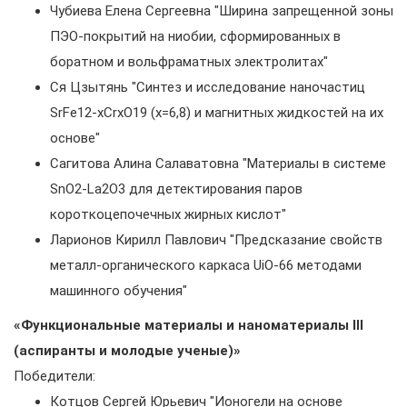
Чубиева Елена Сергеевна "Ширина запрещенной зоны
ПЭО-покрытий на ниобии, сформированных в
боратном и вольфраматных электролитах"
Ся Цзытянь "Синтез и исследование наночастиц
SrFe12-xCrxO19 (x=6,8) и магнитных жидкостей на их
основе"
Сагитова Алина Салаватовна "Материалы в системе
SnO2-La2O3 для детектирования паров
короткоцепочечных жирных кислот"
Ларионов Кирилл Павлович "Предсказание свойств
металл-органического каркаса UiO-66 методами
машинного обучения"
«Функциональные материалы и наноматериалы III
(аспиранты и молодые ученые)»
Победители:
Котцов Сергей Юрьевич "Ионогели на основе