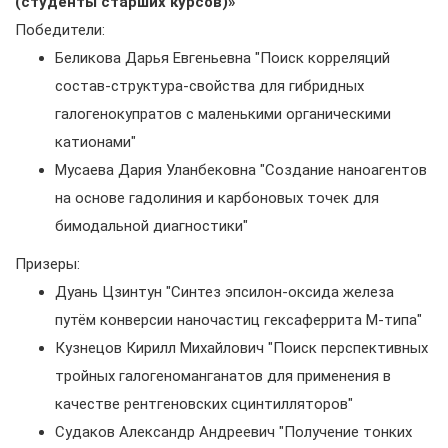
(студенты старших курсов)»
Победители:
Беликова Дарья Евгеньевна "Поиск корреляций
состав-структура-свойства для гибридных
галогенокупратов с маленькими органическими
катионами"
Мусаева Дария Уланбековна "Создание наноагентов
на основе гадолиния и карбоновых точек для
бимодальной диагностики"
Призеры:
Дуань Цзинтун "Синтез эпсилон-оксида железа
путём конверсии наночастиц гексаферрита М-типа"
Кузнецов Кирилл Михайлович "Поиск перспективных
тройных галогеноманганатов для применения в
качестве рентгеновских сцинтилляторов"
Судаков Александр Андреевич "Получение тонких