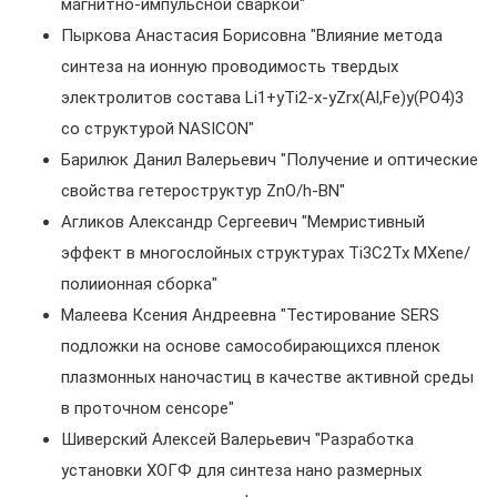
магнитно-импульсной сваркой"
Пыркова Анастасия Борисовна "Влияние метода
синтеза на ионную проводимость твердых
электролитов состава Li1+yTi2-x-yZrx(Al,Fe)y(PO4)3
со структурой NASICON"
Барилюк Данил Валерьевич "Получение и оптические
свойства гетероструктур ZnO/h-BN"
Агликов Александр Сергеевич "Мемристивный
эффект в многослойных структурах Ti3C2Tx MXene/
полиионная сборка"
Малеева Ксения Андреевна "Тестирование SERS
подложки на основе самособирающихся пленок
плазмонных наночастиц в качестве активной среды
в проточном сенсоре"
Шиверский Алексей Валерьевич "Разработка
установки ХОГФ для синтеза нано размерных