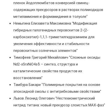
пленок йодоплюмбатов конверсией свинец-
содержащих прекурсоров в растворах полииодидов
метиламмония и формамидиния в толуоле"
Немыгина Елизавета Максимовна "Модификация
гибридных галогенидных перовскитов 2-(2-
карбоксиэтил)-1,1,1-триметилгидразинием для
увеличения эффективности и стабильности
перовскитных солнечных элементов"
Тимофеев Григорий Михайлович "Сложные оксиды
Nd2-xSrxNiO4±δ – синтез, структура и
каталитические свойства продуктов их
восстановления"
Тамбура Бакари "Полимерные покрытия на основе
эпоксидной смолы с антигрибковыми свойствами"
Львов Леонид Олегович "Нестехиометрический
нитрид титана: новый прекурсор слоистых MAX-фаз"