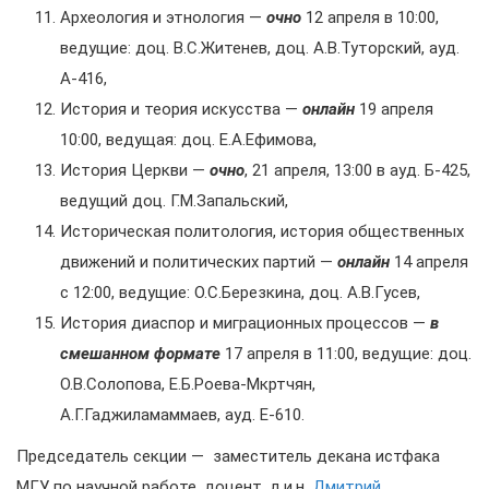
Археология и этнология —
очно
12 апреля в 10:00,
ведущие: доц. В.С.Житенев, доц. А.В.Туторский, ауд.
А-416,
История и теория искусства —
онлайн
19 апреля
10:00, ведущая: доц. Е.А.Ефимова,
История Церкви —
очно
, 21 апреля, 13:00 в ауд. Б-425,
ведущий доц. Г.М.Запальский,
Историческая политология, история общественных
движений и политических партий —
онлайн
14 апреля
с 12:00, ведущие: О.С.Березкина, доц. А.В.Гусев,
История диаспор и миграционных процессов —
в
смешанном формате
17 апреля в 11:00, ведущие: доц.
О.В.Солопова, Е.Б.Роева-Мкртчян,
А.Г.Гаджиламаммаев, ауд. Е-610.
Председатель секции — заместитель декана истфака
МГУ по научной работе, доцент, д.и.н.
Дмитрий