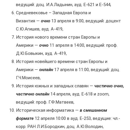
ведущий: доц. И.А.Ладынин, ауд. Е-621 и Е-544,
Средневековье – Западная Европа и
Византия —
очно
13 апреля в 9:00, ведущий: доцент
С.Ю.Агишев, ауд. А-419,
История нового времени стран Европы и
Америки —
очно
11 апреля в 14:00, ведущий: проф.
Д.Ю.Бовыкин, ауд. А-419,
История новейшего времени стран Европы и
Америки —
онлайн
17 апреля в 11:00, ведущий: доц.
Г.Ч.Моисеев,
История южных и западных славян —
частично очно,
частично онлайн
14 апреля, ауд. Е-618 и zoom,
ведущий: проф. Г.Ф.Матвеев,
Историческая информатика —
в смешанном
формате
12 апреля 10:00 в ауд. Е-253, ведущие: чл.-
корр. РАН Л.И.Бородкин, доц. А.Ю.Володин,