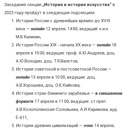
Заседания секции
„История и история искусства“
в
2023 году пройдут в следующих подсекциях:
История России с древнейших времен до XVIII
века —
онлайн
12 апреля, 14:00, ведущий: к.и.н.
М.В.Калинин,
История России XIX - начала XX века —
онлайн
18
апреля в 10:00, ведущие: проф. А.Ю.Андреев, доц.
А.Ю.Володин, доц. Т.Я.Валетов,
История советской и постсоветской России —
онлайн
13 апреля в 10:00, ведущие: доц.
А.В.Хорошева, доц. О.К.Кайкова,
История стран ближнего зарубежья —
в смешанном
формате
17 апреля в 11:00, ведущие: ст.преп.
А.В.Козополянская-Соловьева, А.И.Каримова, ауд.
Е-611,
История древних цивилизаций —
очно
14 апреля,