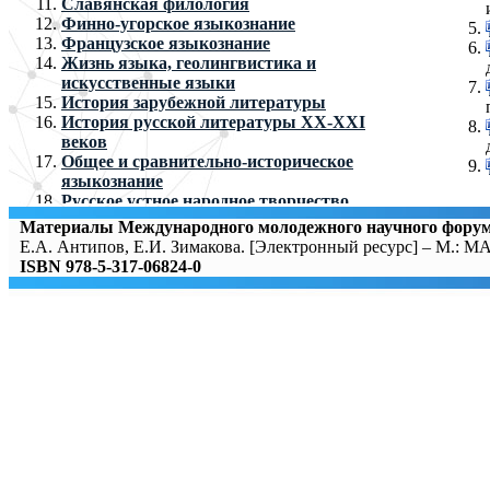
Славянская филология
Финно-угорское языкознание
Французское языкознание
Жизнь языка, геолингвистика и
искусственные языки
История зарубежной литературы
История русской литературы ХХ-XXI
веков
Общее и сравнительно-историческое
языкознание
Русское устное народное творчество
Теоретическая и прикладная лингвистика
Материалы Международного молодежного научного фо
Теория дискурса и коммуникации
Е.А. Антипов, Е.И. Зимакова. [Электронный ресурс] – М.: М
Теория литературы
ISBN 978-5-317-06824-0
Филологическое исследование переводов
текста
Язык и языки в интернет-коммуникации
История русской литературы