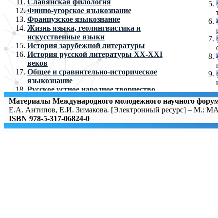
Славянская филология
Финно-угорское языкознание
Французское языкознание
Жизнь языка, геолингвистика и
искусственные языки
История зарубежной литературы
История русской литературы ХХ-XXI
веков
Общее и сравнительно-историческое
языкознание
Русское устное народное творчество
Теоретическая и прикладная лингвистика
Материалы Международного молодежного научного фо
Теория дискурса и коммуникации
Е.А. Антипов, Е.И. Зимакова. [Электронный ресурс] – М.: М
Теория литературы
ISBN 978-5-317-06824-0
Филологическое исследование переводов
текста
Язык и языки в интернет-коммуникации
История русской литературы