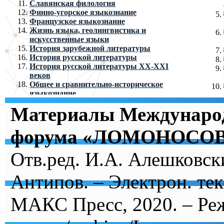
Славянская филология
Финно-угорское языкознание
Французское языкознание
Жизнь языка, геолингвистика и
искусственные языки
История зарубежной литературы
История русской литературы
История русской литературы ХХ-XXI
веков
Общее и сравнительно-историческое
языкознание
Русское устное народное творчество
Материалы Международ
Теоретическая и прикладная лингвистика
Теория дискурса и коммуникации
Теория литературы
форума «ЛОМОНОСОВ
Теория языка и риторика
Филологическое исследование переводов
Отв.ред. И.А. Алешковск
текста
Язык и языки в интернет-коммуникации
Антипов. – Электрон. тек
МАКС Пресс, 2020. – Реж