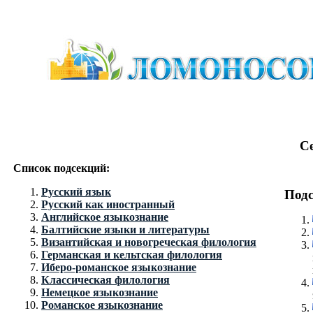
С
Список подсекций:
Русский язык
Подс
Русский как иностранный
Английское языкознание
Балтийские языки и литературы
Византийская и новогреческая филология
Германская и кельтская филология
Иберо-романское языкознание
Классическая филология
Немецкое языкознание
Романское языкознание