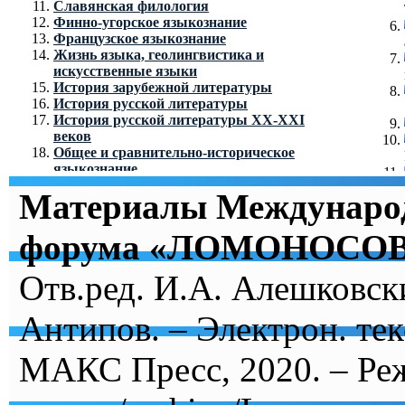
Славянская филология
Финно-угорское языкознание
Французское языкознание
Жизнь языка, геолингвистика и
искусственные языки
История зарубежной литературы
История русской литературы
История русской литературы ХХ-XXI
веков
Общее и сравнительно-историческое
языкознание
Русское устное народное творчество
Материалы Международ
Теоретическая и прикладная лингвистика
Теория дискурса и коммуникации
Теория литературы
форума «ЛОМОНОСОВ
Теория языка и риторика
Филологическое исследование переводов
Отв.ред. И.А. Алешковск
текста
Язык и языки в интернет-коммуникации
Антипов. – Электрон. тек
МАКС Пресс, 2020. – Реж