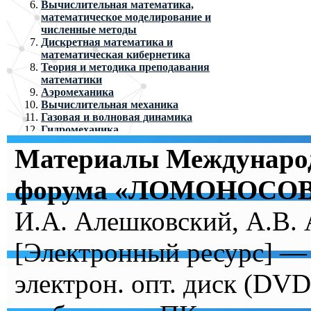
Вычислительная математика,
математическое моделирование и
численные методы
Дискретная математика и
математическая кибернетика
Теория и методика преподавания
математики
Аэромеханика
Вычислительная механика
Газовая и волновая динамика
Гидромеханика
Механика композитов
Материалы Международ
Прикладная механика и управление
Теоретическая механика и мехатроника
Теория пластичности
форума «ЛОМОНОСОВ
Теория упругости
И.А. Алешковский, А.В. 
[Электронный ресурс] —
электрон. опт. диск (DVD