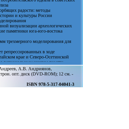
лиза
орбящих радости: методы
стории и культуры России
оделирования
нной визуализации археологических
кие памятники юга-юго-востока
мм трехмерного моделирования для
т репрессированных в ходе
тайском крае и Северо-Осетинской
по региональным книгам памяти
ых методов исследования при
 Андреев, А.В. Андриянов,
 фронта в период Гражданской войны
трон. опт. диск (DVD-ROM); 12 см. -
нструкция усадьбы графа Чернышёва
ISBN 978-5-317-04041-3
олюции стиля на основе анализа
м 3D-моделирования
мства во второй половине XIX –
мационных технологий.