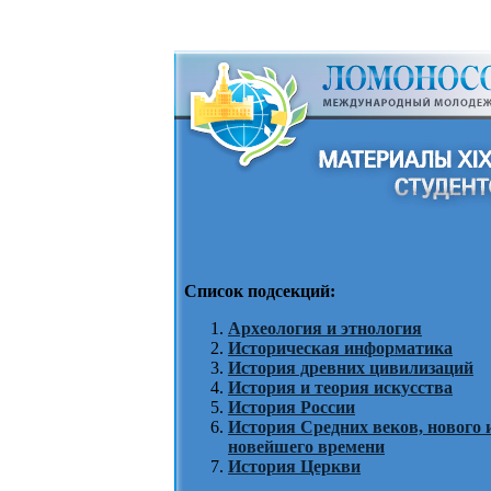
Список подсекций:
Археология и этнология
Историческая информатика
История древних цивилизаций
История и теория искусства
История России
История Средних веков, нового 
новейшего времени
История Церкви