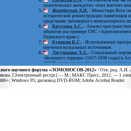
политических анекдотах: опыт контент-ана
Жеребятьев Д.И.
- Монастырь Всех ск
исторической реконструкции памятников и
средствами трёхмерного компьютерного м
Круглова А.С.
- Анализ пространстве
объектов (на примере ГИС «Археологичес
Пермского края»)
Кунавин К.С.
- Использование програ
изучения визуальных источников.
Лягушкина Л.А.
- Социальный портре
«Большого террора» (1937-1938 годы) в Ал
АССР: сравнительный анализ баз данных 
Мигей Е.В.
- Применение компьютерн
жного научного форума «ЛОМОНОСОВ-2012»
/ Отв. ред. А.И.
анализе плакатной пропаганды Народного
якова. [Электронный ресурс] — М.: МАКС Пресс, 2012. — 1 элек
в Испании 1936-1939 гг.
486+; Windows 95; дисковод DVD-ROM; Adobe Acrobat Reader.
Остапенко М.Ю.
- «Виртуальная реко
середины XIX в.»
Переверзев А.С.
- Ампир: изучение эв
архитектурных объектов с использование
Пьянков А.С.
- История пермского зе
начале XX вв: опыт применения геоинфор