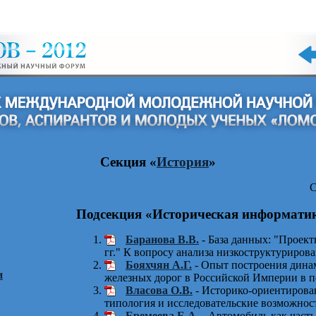
Секция «
История
»
С
Подсекция «Историческая информати
Баранова В.В.
- База данных: "Проект
гг." К вопросу анализа низкоструктуриров
Бояхчян А.Г.
- Опыт построения динам
и
железных дорог в Российской Империи в пе
Власова О.В.
- Историко-ориентиров
типология и исследовательские возможнос
Еремеева Е.А.
- Автомобиль как часть