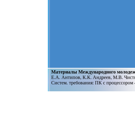
Материалы Международного молоде
Е.А. Антипов, К.К. Андреев, М.В. Чист
Систем. требования: ПК с процессором 