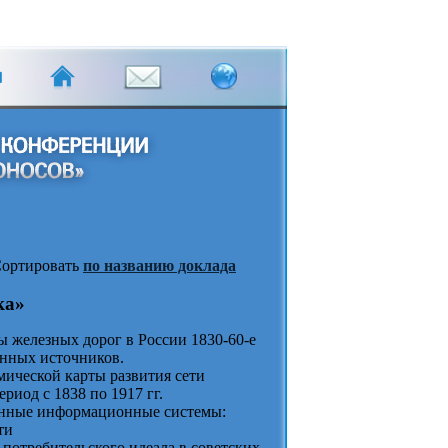
ортировать
по названию доклада
ка»
ы железных дорог в России 1830-60-е
анных источников.
ической карты развития сети
риод с 1838 по 1917 гг.
анные информационные системы:
ти
 потребительского идеала в советских