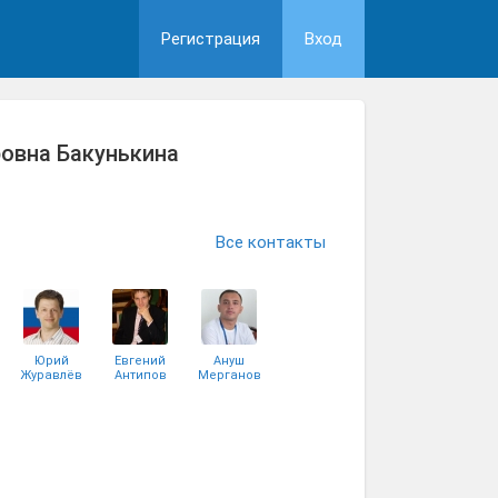
Регистрация
Вход
овна Бакунькина
Все контакты
Юрий
Евгений
Ануш
Журавлёв
Антипов
Мерганов
Анастасия
Марина
Tom Sawyer
Черенкова
Лысенко