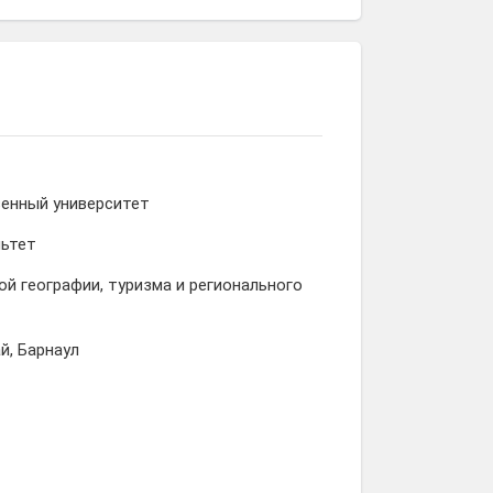
венный университет
льтет
й географии, туризма и регионального
й, Барнаул