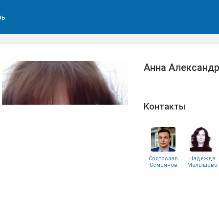
рь
Анна Александр
Контакты
Святослав
Надежда
Семьянов
Малышева
Андрей
Наталья
Андриянов
Браун