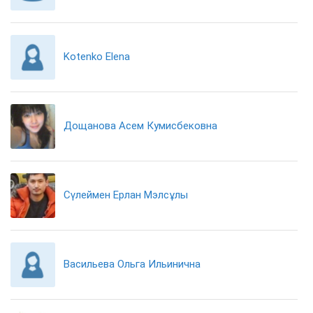
Kotenko Elena
Дощанова Асем Кумисбековна
Сүлеймен Ерлан Мэлсұлы
Васильева Ольга Ильинична