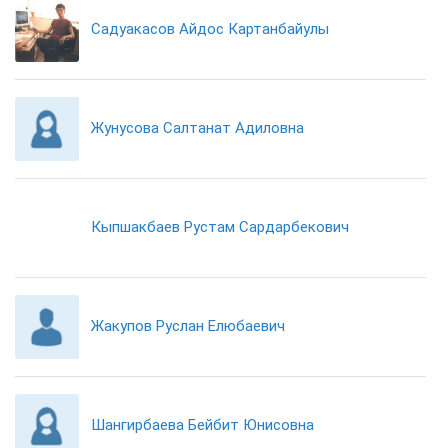
Садуакасов Айдос Картанбайулы
Жунусова Салтанат Адиловна
Кыпшакбаев Рустам Сардарбекович
Жакупов Руслан Елюбаевич
Шангирбаева Бейбит Юнисовна