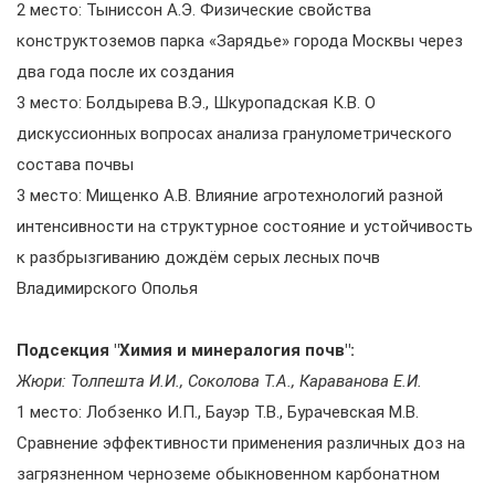
2 место: Тыниссон А.Э. Физические свойства
конструктоземов парка «Зарядье» города Москвы через
два года после их создания
3 место: Болдырева В.Э., Шкуропадская К.В. О
дискуссионных вопросах анализа гранулометрического
состава почвы
3 место: Мищенко А.В. Влияние агротехнологий разной
интенсивности на структурное состояние и устойчивость
к разбрызгиванию дождём серых лесных почв
Владимирского Ополья
Подсекция "Химия и минералогия почв":
Жюри: Толпешта И.И., Соколова Т.А., Караванова Е.И.
1 место: Лобзенко И.П., Бауэр Т.В., Бурачевская М.В.
Сравнение эффективности применения различных доз на
загрязненном черноземе обыкновенном карбонатном