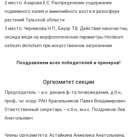
2 место: Азарова Е.С. Распределение содержания
подвижного калия и аммонийного азота в ризосфере
растений Тульской области
3 место: Черникова Н.П., Бауэр Т.В. Действие наночастиц
оксида меди на морфологические параметры Hordeum
sativum distichum при искусственном загрязнении
Поздравляем всех победителей и призеров!
Оргкомитет секции
Председатель – и.о. декана ф-та почвоведения, д.б.н.,
проф., чл.-корр. РАН Красильников Павел Владимирович
Ответственный секретарь – к.б.н., м.н.с. Поздняков Лев
Анатольевич
Члены оргкомитета: Астайкина Анжелика Анатольевна,