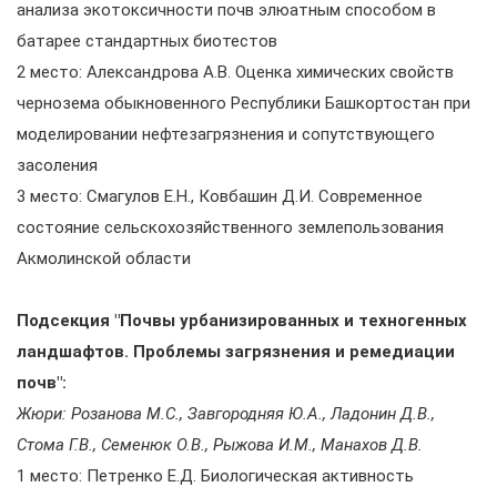
анализа экотоксичности почв элюатным способом в
батарее стандартных биотестов
2 место: Александрова А.В. Оценка химических свойств
чернозема обыкновенного Республики Башкортостан при
моделировании нефтезагрязнения и сопутствующего
засоления
3 место: Смагулов Е.Н., Ковбашин Д.И. Современное
состояние сельскохозяйственного землепользования
Акмолинской области
Подсекция "Почвы урбанизированных и техногенных
ландшафтов. Проблемы загрязнения и ремедиации
почв":
Жюри: Розанова М.С., Завгородняя Ю.А., Ладонин Д.В.,
Стома Г.В., Семенюк О.В., Рыжова И.М., Манахов Д.В.
1 место: Петренко Е.Д. Биологическая активность