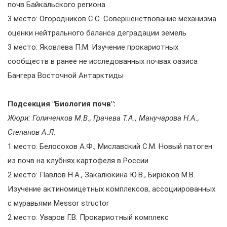
почв Байкальского региона
3 место: Огородников С.С. Совершенствование механизма
оценки нейтрального баланса деградации земель
3 место: Яковлева П.М. Изучение прокариотных
сообществ в ранее не исследованных почвах оазиса
Бангера Восточной Антарктиды
Подсекция "Биология почв":
Жюри: Голиченков М.В., Грачева Т.А., Манучарова Н.А.,
Степанов А.Л.
1 место: Белосохов А.Ф., Миславский С.М. Новый патоген
из почв на клубнях картофеля в России
2 место: Павлов Н.А., Закалюкина Ю.В., Бирюков М.В.
Изучение актиномицетных комплексов, ассоциированных
с муравьями Messor structor
2 место: Уваров Г.В. Прокариотный комплекс