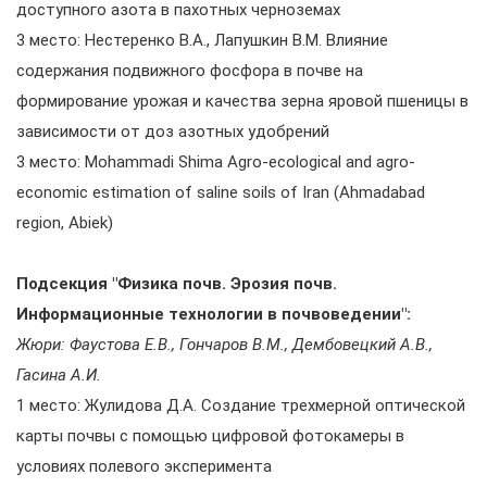
доступного азота в пахотных черноземах
3 место: Нестеренко В.А., Лапушкин В.М. Влияние
содержания подвижного фосфора в почве на
формирование урожая и качества зерна яровой пшеницы в
зависимости от доз азотных удобрений
3 место: Mohammadi Shima Agro-ecological and agro-
economic estimation of saline soils of Iran (Ahmadabad
region, Abiek)
Подсекция "Физика почв. Эрозия почв.
Информационные технологии в почвоведении":
Жюри: Фаустова Е.В., Гончаров В.М., Дембовецкий А.В.,
Гасина А.И.
1 место: Жулидова Д.А. Создание трехмерной оптической
карты почвы с помощью цифровой фотокамеры в
условиях полевого эксперимента