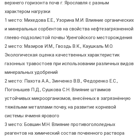
верхнего горизонта почв г. Ярославля с разным
характером нагрузки
1 место: Михедова Е.Е., Узорина М.И. Влияние органических
и минеральных сорбентов на свойства нефтезагрязненной
глеево-подзолистой почвы Уренгойского месторождения
2 место: Мазиров И.М., Гвоздь В.К., Каушкаль М.О.
Экологическая оценка качественных характеристик
газонных травостоев при использовании различных видов
минеральных удобрений
2 место: Пахота А.А., Зинченко В.В., Федоренко Е.С.,
Погонышев П.Д., Сушкова С.Н. Влияние штаммов
устойчивых микроорганизмов, внесённых в загрязнённую
тяжёлыми металлами почву, на развитие корневой
системы ячменя ярового
3 место: Бовшин М.Н. Влияние противогололедных
реагентов на химический состав почвенного раствора