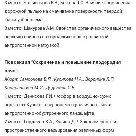
3 место: Большакова В.В., Быкова Г.С. Влияние загрязнения
дорожной пылью на смачивание поверхности твердой
фазы урбанозема
3 место: Шакурова А.М. Свойства органического вещества
верхних горизонтов городских почв с различной
антропогенной нагрузкой
Подсекция "Сохранение и повышение плодородия
почв":
Жюри: Самсонова В.П., Куликова Н.А., Воронина Л.П.,
Кондрашкина М.И., Дядькина С.Е.
1 место: Денисова Г.И. Фосфор в воздушно-сухих
агрегатах Курского чернозёма в различных типах
антропогенно-обустроенного ландшафта
2 место: Гордеева К.А., Хузина Д.Р. Закономерности
пространственного варьирования различных форм