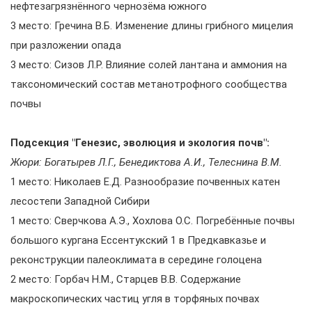
нефтезагрязнённого чернозёма южного
3 место: Гречина В.Б. Изменение длины грибного мицелия
при разложении опада
3 место: Сизов Л.Р. Влияние солей лантана и аммония на
таксономический состав метанотрофного сообщества
почвы
Подсекция "Генезис, эволюция и экология почв":
Жюри: Богатырев Л.Г., Бенедиктова А.И., Телеснина В.М.
1 место: Николаев Е.Д. Разнообразие почвенных катен
лесостепи Западной Сибири
1 место: Сверчкова А.Э., Хохлова О.С. Погребённые почвы
большого кургана Ессентукский 1 в Предкавказье и
реконструкции палеоклимата в середине голоцена
2 место: Горбач Н.М., Старцев В.В. Содержание
макроскопических частиц угля в торфяных почвах