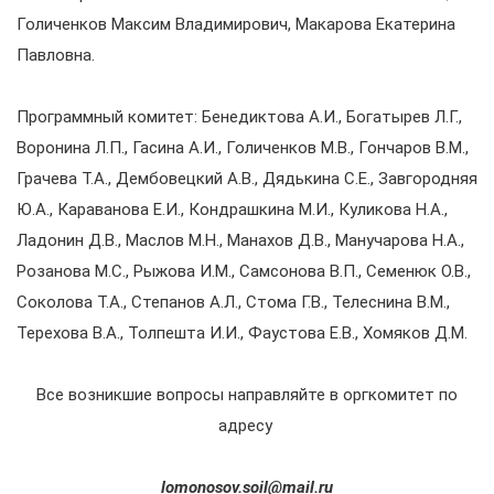
Голиченков Максим Владимирович, Макарова Екатерина
Павловна.
Программный комитет: Бенедиктова А.И., Богатырев Л.Г.,
Воронина Л.П., Гасина А.И., Голиченков М.В., Гончаров В.М.,
Грачева Т.А., Дембовецкий А.В., Дядькина С.Е., Завгородняя
Ю.А., Караванова Е.И., Кондрашкина М.И., Куликова Н.А.,
Ладонин Д.В., Маслов М.Н., Манахов Д.В., Манучарова Н.А.,
Розанова М.С., Рыжова И.М., Самсонова В.П., Семенюк О.В.,
Соколова Т.А., Степанов А.Л.,
Стома Г.В., Телеснина В.М.,
Терехова В.А., Толпешта И.И., Фаустова Е.В., Хомяков Д.М.
Все возникшие вопросы направляйте в оргкомитет по
адресу
lomonosov.soil@mail.ru