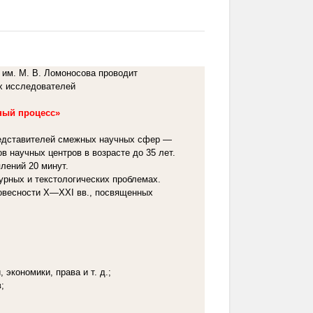
им. М. В. Ломоносова проводит
х исследователей
ный процесс»
представителей смежных научных сфер —
в научных центров в возрасте до 35 лет.
лений 20 минут.
урных и текстологических проблемах.
ловесности X—XXI вв., посвященных
экономики, права и т. д.;
;