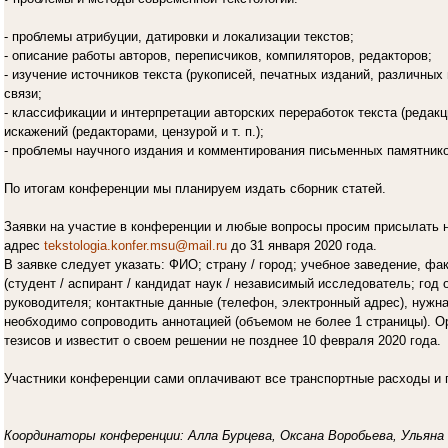
- проблемы атрибуции, датировки и локализации текстов;
- описание работы авторов, переписчиков, компиляторов, редакторов;
- изучение источников текста (рукописей, печатных изданий, различных
связи;
- классификации и интерпретации авторских переработок текста (редакци
искажений (редакторами, цензурой и т. п.);
- проблемы научного издания и комментирования письменных памятнико
По итогам конференции мы планируем издать сборник статей.
Заявки на участие в конференции и любые вопросы просим присылать 
адрес
tekstologia.konfer.msu@mail.ru
до 31 января 2020 года.
В заявке следует указать: ФИО; страну / город; учебное заведение, фа
(студент / аспирант / кандидат наук / независимый исследователь; год о
руководителя; контактные данные (телефон, электронный адрес), нужн
необходимо сопроводить аннотацией (объемом не более 1 страницы). Ор
тезисов и известит о своем решении не позднее 10 февраля 2020 года.
Участники конференции сами оплачивают все транспортные расходы и 
Координаторы конференции: Алла Бурцева, Оксана Воробьева, Ульяна 