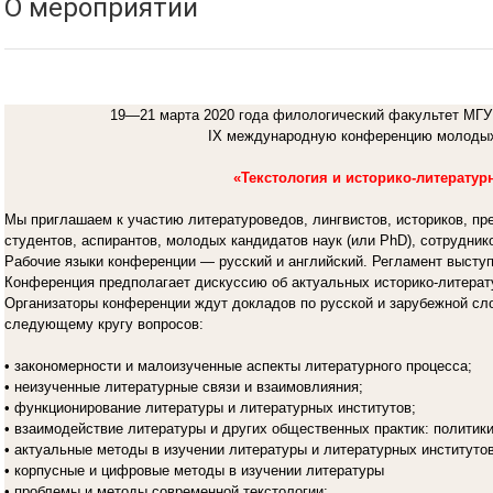
О мероприятии
19—21 марта 2020 года филологический факультет МГУ 
IX международную конференцию молоды
«Текстология и историко-литератур
Мы приглашаем к участию литературоведов, лингвистов, историков, 
студентов, аспирантов, молодых кандидатов наук (или PhD), сотруднико
Рабочие языки конференции — русский и английский. Регламент выступ
Конференция предполагает дискуссию об актуальных историко-литерат
Организаторы конференции ждут докладов по русской и зарубежной с
следующему кругу вопросов:
• закономерности и малоизученные аспекты литературного процесса;
• неизученные литературные связи и взаимовлияния;
• функционирование литературы и литературных институтов;
• взаимодействие литературы и других общественных практик: политики, 
• актуальные методы в изучении литературы и литературных институтов
• корпусные и цифровые методы в изучении литературы
• проблемы и методы современной текстологии: