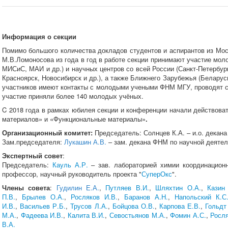
Информация о секции
Помимо большого количества докладов студентов и аспирантов из Мос
М.В.Ломоносова из года в год в работе секции принимают участие мо
МИСиС, МАИ и др.) и научных центров со всей России (Санкт-Петербург
Красноярск, Новосибирск и др.), а также Ближнего Зарубежья (Беларуси
участников имеют контакты с молодыми учеными ФНМ МГУ, проводят с
участие приняли более 140 молодых учёных.
C 2018 года в рамках юбилея секции и конференции начали действоват
материалов» и «Функциональные материалы»
.
Организационный комитет
:
Председатель: Солнцев К.А. – и.о. декан
Зам.председателя:
Лукашин А.В.
– зам. декана ФНМ по научной деятель
Экспертный совет
:
Председатель:
Кауль А.Р.
– зав. лабораторией химии координацион
профессор, научный руководитель проекта "
СуперОкс
".
Члены совета
:
Гудилин Е.А.
,
Путляев В.И.
,
Шляхтин О.А.
,
Казин
П.В.
,
Брылев О.А.
,
Росляков И.В.
,
Баранов А.Н.
,
Напольский К.С
И.В.
,
Васильев Р.Б.
,
Трусов Л.А.
,
Бойцова О.В.
,
Карпова Е.В.
,
Гольдт
М.А.
,
Фадеева И.В.
,
Калита В.И.
,
Севостьянов М.А.
,
Фомин А.С.
,
Росля
В.А.