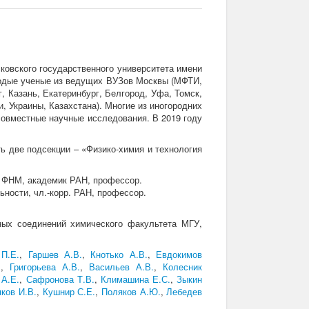
ковского государственного университета имени
лодые ученые из ведущих ВУЗов Москвы (МФТИ,
, Казань, Екатеринбург, Белгород, Уфа, Томск,
, Украины, Казахстана). Многие из иногородних
овместные научные исследования. В 2019 году
ь две подсекции – «Физико-химия и технология
а ФНМ, академик РАН, профессор.
ности, чл.-корр. РАН, профессор.
ных соединений химического факультета МГУ,
 П.Е.
,
Гаршев А.В.
,
Кнотько А.В.
,
Евдокимов
.
,
Григорьева А.В.
,
Васильев А.В.
,
Колесник
 А.Е.
,
Сафронова Т.В.
,
Климашина Е.С.
,
Зыкин
ков И.В.
,
Кушнир С.Е.
,
Поляков А.Ю.
,
Лебедев