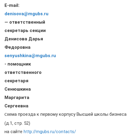
E
-
mail
:
denisova@mgubs.ru
— ответственный
секретарь секции
Денисова Дарья
Федоровна
senyushkina@mgubs.ru
- помощник
ответственного
секретаря
Сенюшкина
Маргарита
Сергеевна
хема проезда к первому корпусу Высшей школы бизнеса
С
(д.1, стр. 52)
на сайте
http://mgubs.ru/contacts/