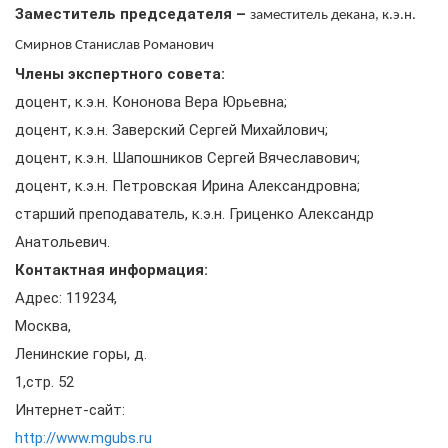
Заместитель председателя –
заместитель декана, к.э.н.
Смирнов Станислав Романович
Члены экспертного совета:
доцент, к.э.н. Кононова Вера Юрьевна;
доцент, к.э.н. Заверский Сергей Михайлович;
доцент, к.э.н. Шапошников Сергей Вячеславович;
доцент, к.э.н. Петровская Ирина Александровна;
старший преподаватель, к.э.н. Гриценко Александр
Анатольевич.
Контактная информация:
Адрес:
119234,
Москва,
Ленинские горы, д.
1,стр. 52
Интернет-сайт:
http://www.mgubs.ru