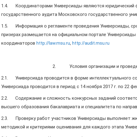
1.4. Координаторами Универсиады являются юридический ф
государственного аудита Московского государственного уни
1.5. Информация о регламенте проведения Универсиады, срок
призерах размещается на официальном портале Универсиады
координаторов
http
://
law
.
msu
.
ru
,
http://audit.msu.ru
2. Условия организации и проведе
2.1. Универсиада проводится в форме интеллектуального со
Универсиада проводится в период с 14 ноября 2017 г. по 22 фев
2.2. Содержание и сложность конкурсных заданий соответ
высшего образования бакалавриата и специалитета по напра
2.3. Проверку работ участников Универсиады выполняет жю
методикой и критериями оценивания для каждого этапа Унив