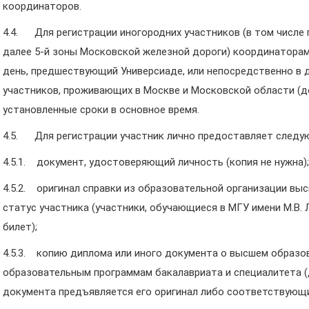
координаторов.
4.4. Для регистрации иногородних участников (в том числ
далее 5-й зоны Московской железной дороги) координатора
день, предшествующий Универсиаде, или непосредственно в д
участников, проживающих в Москве и Московской области (до
установленные сроки в основное время.
4.5. Для регистрации участник лично предоставляет следу
4.5.1. документ, удостоверяющий личность (копия не нужна);
4.5.2. оригинал справки из образовательной организации в
статус участника (участники, обучающиеся в МГУ имени М.В.
билет);
4.5.3. копию диплома или иного документа о высшем образов
образовательным программам бакалавриата и специалитета 
документа предъявляется его оригинал либо соответствующи