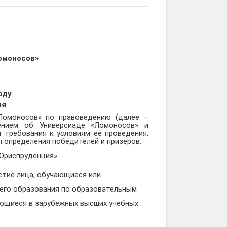
омоносов»
оду
ия
Ломоносов» по правоведению (далее –
ением об Универсиаде «Ломоносов» и
 требования к условиям ее проведения,
 определения победителей и призеров.
Юриспруденция».
стие лица, обучающиеся или
шего образования по образовательным
чающиеся в зарубежных высших учебных