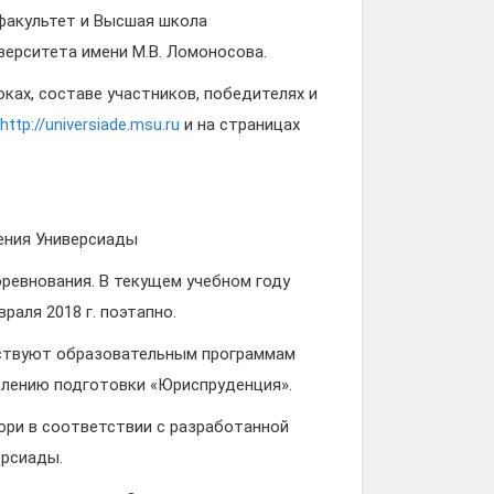
акультет и Высшая школа
верситета имени М.В. Ломоносова.
ах, составе участников, победителях и
http://universiade.msu.ru
и на страницах
ния Универсиады
ревнования. В текущем учебном году
раля 2018 г. поэтапно.
ствуют образовательным программам
влению подготовки «Юриспруденция».
ри в соответствии с разработанной
ерсиады.