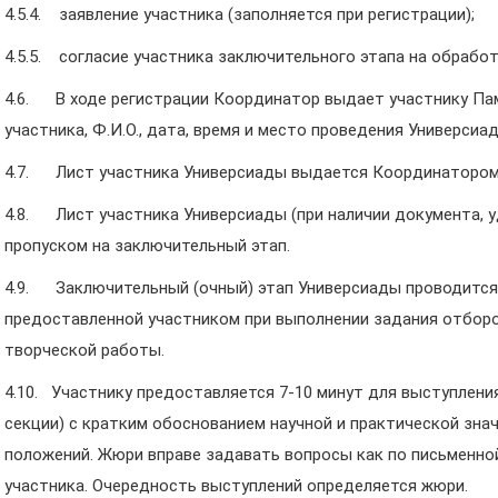
4.5.4. заявление участника (заполняется при регистрации);
4.5.5. согласие участника заключительного этапа на обрабо
4.6. В ходе регистрации Координатор выдает участнику Пам
участника, Ф.И.О., дата, время и место проведения Универсиа
4.7. Лист участника Универсиады выдается Координатором 
4.8. Лист участника Универсиады (при наличии документа, 
пропуском на заключительный этап.
4.9. Заключительный (очный) этап Универсиады проводится
предоставленной участником при выполнении задания отборо
творческой работы.
4.10. Участнику предоставляется 7-10 минут для выступлени
секции) с кратким обоснованием научной и практической зн
положений. Жюри вправе задавать вопросы как по письменной
участника. Очередность выступлений определяется жюри.