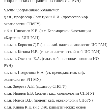
геофизических пограничных слоёв ИО РАН)
Члены программного комитета:
д.г.н., профессор Лопатухин Л.И. (профессор каф.
океанологии СПбГУ)
к.б.н. Николаев К.Е. (н.с. Беломорской биостанции
«Картеш» ЗИН РАН)
к.г.-м.н. Борисов Д.Г. (с.н.с. лаб. палеоокеанологии ИО РАН)
к.г.-м.н. Козина Н.В. (с.н.с. аналитической лаб. ИО РАН)
к.г.-м.н. Овсепян Е.А. (с.н.с. лаб. палеоокеанологии ИО
РАН)
к.г.-м.н. Подрезова Н.А. (ст. преподаватель каф.
океанологии РГГМУ)
к.г.н. Зверева А.Е. (аф.автор СПбГУ)
к.г.н. Иванов Б.В. (доцент каф. океанологии СПбГУ)
к.г.н. Ионов В.В. (доцент каф. океанологии СПбГУ)
к.г.н. Кивва К.К. (н.с. лаб. климатических основ