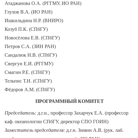
Атаджанова О.А. (РГГМУ, ИО РАН)
Глухов В.А. (ИО РАН)
Ишкильдина Н.Р. (ВНИРО)
Козуб П.К. (СПбГУ)
Новосёлова Е.В. (СПбГУ)
Петров С.А. (ЗИН РАН)
Сандалюк Н.В. (СПбГУ)
Свергун Е.И. (РГГМУ)
Смагин Р.Е. (СПбГУ)
Тельпис Т.Н. (СПбГУ)
Фёдоров А.М. (СПбГУ)
ПРОГРАММНЫЙ КОМИТЕТ
Председатель:
д.г.н., профессор Захарчук Е.А. (профессор
каф. океанологии СПбГУ, директор СПО ГОИН)
Заместитель председателя:
д.г.н. Зимин А.В. (рук. лаб.