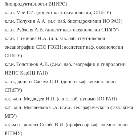
биопродуктивности ВНИРО)
к.г.н. Май Р.И. (доцент каф. океанологии, СПбГУ)
к.г.н. Полухин А.А. (н.с. лаб. биогидрохимии ИО РАН)
к.г.н. Рубченя А.В. (доцент каф. океанологии СПбГУ)
к.г.н. Тихонова Н.А. (и.о. зав. лаб. спутниковой
океанографии СПО ГОИН; ассистент каф. океанологии
СПбГУ)
к.г.н. Толстиков А.В. (с.н.с. лаб. географии и гидрологии
ИВПС КарНЦ РАН)
к.г.н., доцент Савчук О.П. (доцент каф. океанологии
СПбГУ)
к.ф.-м.н. Медведев И.П. (с.н.с. лаб. цунами ИО РАН)
к.ф.-м.н. Мысленков С.А. (с.н.с. географического факультета
МГУ)
к.ф-м н., доцент Сычёв В.И. (профессор каф. океанологии
РГГМУ)