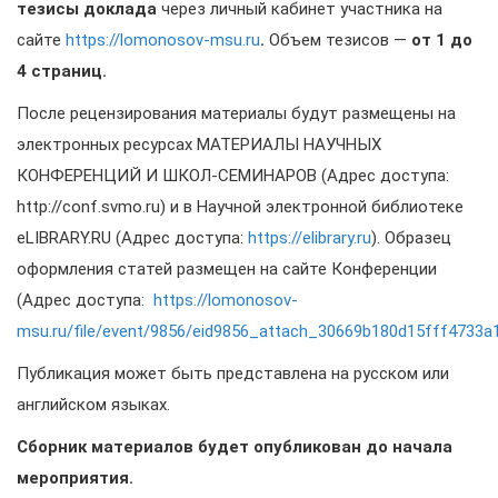
тезисы доклада
через личный кабинет участника на
сайте
https://lomonosov-msu.ru
.
Объем тезисов —
от 1 до
4 страниц.
После рецензирования материалы будут размещены на
электронных ресурсах МАТЕРИАЛЫ НАУЧНЫХ
КОНФЕРЕНЦИЙ И ШКОЛ-СЕМИНАРОВ (Адрес доступа:
http://conf.svmo.ru) и в Научной электронной библиотеке
eLIBRARY.RU (Адрес доступа:
https://elibrary.ru
). Образец
оформления статей размещен на сайте Конференции
(Адрес доступа:
https://lomonosov-
msu.ru/file/event/9856/eid9856_attach_30669b180d15fff4733a
Публикация может быть представлена на русском или
английском языках.
Сборник материалов будет опубликован до начала
мероприятия.