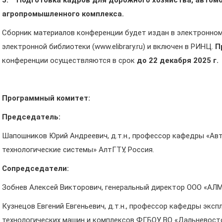
5.
Подготовка кадров для дорожного хозяйства, автом
агропромышленного комплекса.
Сборник материалов конференции будет издан в электронном
электронной библиотеки (www.elibrary.ru) и включен в РИНЦ.
П
конференции осуществляются в срок
до 22 декабря 2025 г.
Программный комитет:
Председатель:
Шапошников Юрий Андреевич, д.т.н., профессор кафедры «Ав
технологические системы» АлтГТУ, Россия.
Сопредседатели:
Зобнев Алексей Викторович, генеральный директор ООО «АЛМ
Кузнецов Евгений Евгеньевич, д.т.н., профессор кафедры экс
технологических машин и комплексов ФГБОУ ВО «Дальневост