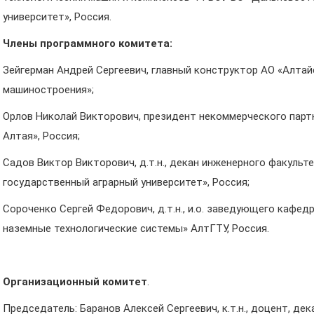
университет», Россия.
Члены программного комитета:
Зейгерман Андрей Сергеевич, главный конструктор АО «Алта
машиностроения»;
Орлов Николай Викторович, президент некоммерческого пар
Алтая», Россия;
Садов Виктор Викторович, д.т.н., декан инженерного факуль
государственный аграрный университет», Россия;
Сороченко Сергей Федорович, д.т.н., и.о. заведующего кафе
наземные технологические системы» АлтГТУ, Россия.
Организационный комитет
.
Председатель: Баранов Алексей Сергеевич, к.т.н., доцент, д