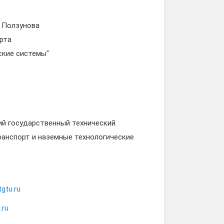
. Ползунова
рта
ские системы"
ский государственный технический
ранспорт и наземные технологические
gtu.ru
.ru