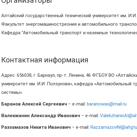
Организаторы
Алтайский государственный технический университет им. И.И
Факультет энергомашиностреония и автомобильного транспо
Кафедра "Автомобильный транспорт и наземные технологиче
Контактная информация
Адрес: 656038, г. Барнаул, пр-т. Ленина, 46 ФГБОУ ВО «Алтай
университет им. И.И. Ползунова», кафедра «Автомобильный т
системы».
Баранов Алексей Сергеевич
– e-mail:
baranowas@mail.ru
Валекжанин Александр Иванович
– e-mail:
ValekzhaninAI@alt
Раззамазов Никита Иванович
– e-mail:
RazzamazovNI@altgtu