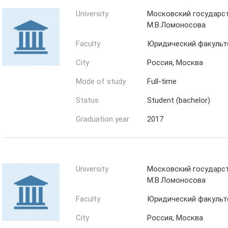
University
Московский государс
М.В.Ломоносова
Faculty
Юридический факульт
City
Россия, Москва
Mode of study
Full-time
Status
Student (bachelor)
Graduation year
2017
University
Московский государс
М.В.Ломоносова
Faculty
Юридический факульт
City
Россия, Москва