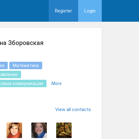
Register
Login
на Зборовская
ка
Математика
равление
совые коммуникации
More
View all contacts