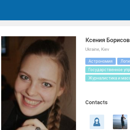
Ксения Борисов
Ukraine, Kiev
Астрономия
Логи
Государственное уп
Журналистика и мас
Сontacts