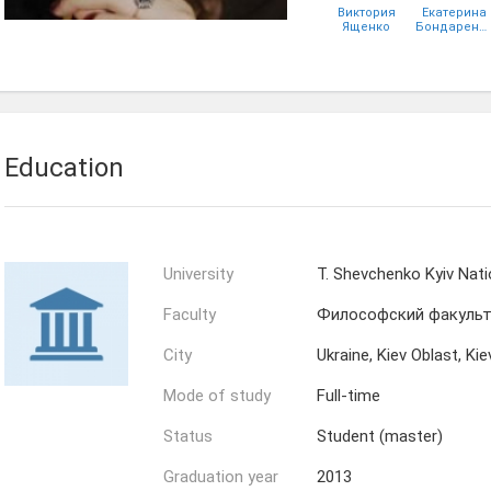
Виктория
Екатерина
Ященко
Бондаренко
Анастасия
Александр
Аветисян
Федив
Education
University
T. Shevchenko Kyiv Nati
Faculty
Философский факуль
City
Ukraine, Kiev Oblast, Kie
Mode of study
Full-time
Status
Student (master)
Graduation year
2013