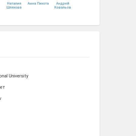
Наталия
Анна Пихота
Андрей
Шляхова
Ковальов
а
Светлана
Алина
Дмитрий
Солодкая
Кострубицкая
Черетун
onal University
тет
v