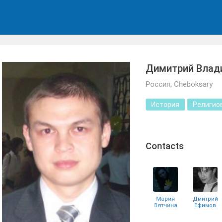
Димитрий Влад
Россия, Cheboksary
История
Религио
Сontacts
Мария
Дмитрий
Вятчина
Ефимов