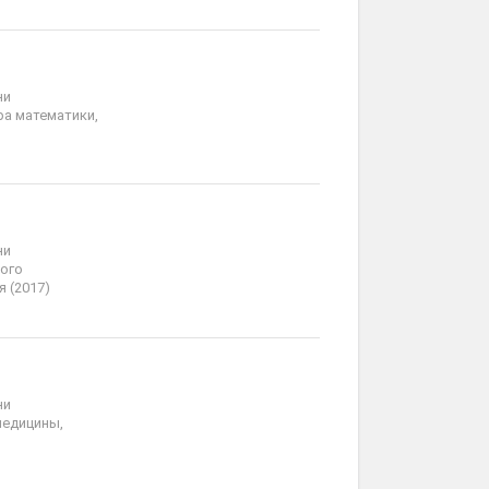
ни
ра математики,
ни
ого
 (2017)
ни
медицины,