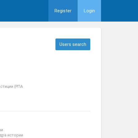
Register
Login
Users search
стиции (РПА
ни
дра истории