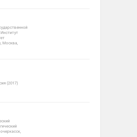
осударственной
 Институт
тет
, Москва,
ия (2017)
еский
огический
вочеркасск,