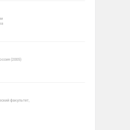
ни
ра
оссия (2005)
еский факультет,