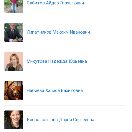
Сабитов Айдар Гиззатович
Липатников Максим Иванович
Микутова Надежда Юрьевна
Набиева Халиса Вахитовна
Ксенофонтова Дарья Сергеевна