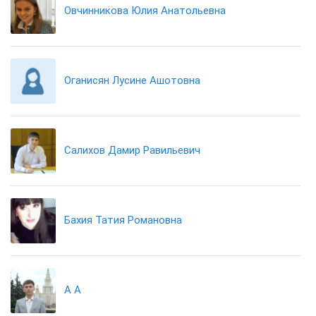
Овчинникова Юлия Анатольевна
Оганисян Лусине Ашотовна
Салихов Дамир Равильевич
Бахия Татия Романовна
А А