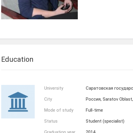
Наталья
Ямрос
Education
University
Саратовская государс
City
Россия, Saratov Oblast
Mode of study
Full-time
Status
Student (specialist)
Graduation year
2014