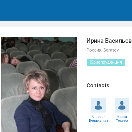
Ирина Василье
Россия, Saratov
Юриспруденция
Сontacts
Алексей
Марат
Велижанин
Текеев