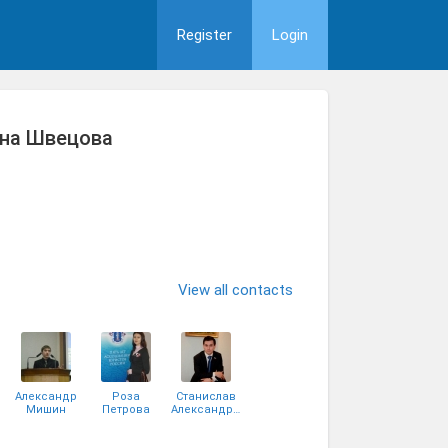
Register
Login
вна Швецова
View all contacts
Александр
Роза
Станислав
Мишин
Петрова
Александров
(Сейдеметова)