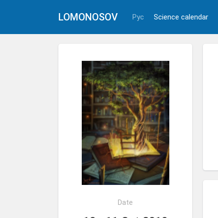
LOMONOSOV
Рус
Science calendar
Date