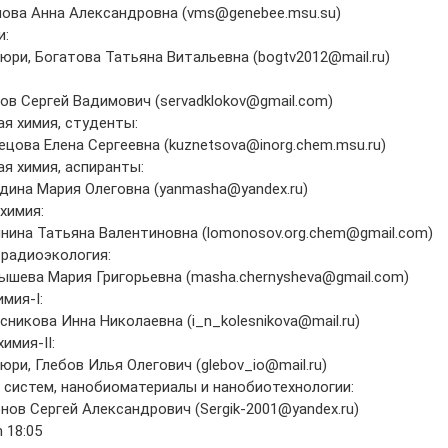
мова Анна Александровна (vms@genebee.msu.su)
и:
ри, Богатова Татьяна Витальевна (bogtv2012@mail.ru)
ов Сергей Вадимович (servadklokov@gmail.com)
ая химия, студенты:
ецова Елена Сергеевна (kuznetsova@inorg.chem.msu.ru)
ая химия, аспиранты:
одина Мария Олеговна (yanmasha@yandex.ru)
 химия:
инина Татьяна Валентиновна (lomonosov.org.chem@gmail.com)
 радиоэкология:
нышева Мария Григорьевна (masha.chernysheva@gmail.com)
мия-I:
сникова Инна Николаевна (i_n_kolesnikova@mail.ru)
имия-II:
ри, Глебов Илья Олегович (glebov_io@mail.ru)
 систем, нанобиоматериалы и нанобиотехнологии:
нов Сергей Александрович (Sergik-2001@yandex.ru)
n 18:05