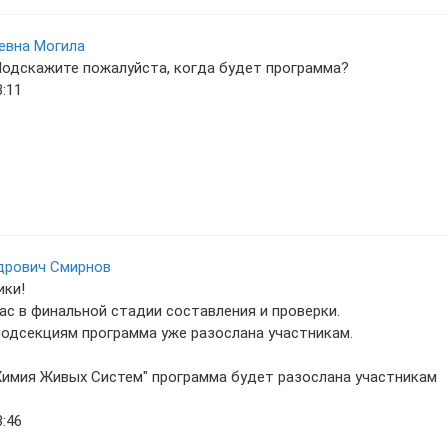
евна Могила
Подскажите пожалуйста, когда будет программа?
3:11
дрович Смирнов
ики!
ас в финальной стадии составления и проверки.
одсекциям программа уже разослана участникам.
Химия Живых Систем" программа будет разослана участникам
3:46