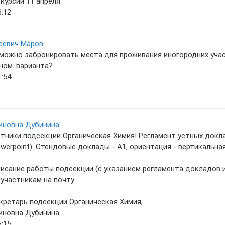
курсии 11 апреля.
6:12
еевич Маров
можно забронировать места для проживания иногородних уча
ном. варианта?
1:54
иновна Дубинина
тники подсекции Органическая Химия! Регламент устных докла
werpoint). Стендовые доклады - A1, ориентация - вертикальная
исание работы подсекции (с указанием регламента докладов
участникам на почту.
кретарь подсекции Органическая Химия,
иновна Дубинина.
6:15