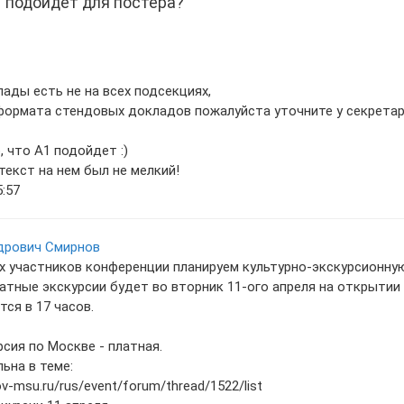
 подойдет для постера?
ады есть не на всех подсекциях,
формата стендовых докладов пожалуйста уточните у секретар
 что А1 подойдет :)
текст на нем был не мелкий!
5:57
дрович Смирнов
х участников конференции планируем культурно-экскурсионную
атные экскурсии будет во вторник 11-ого апреля на открытии 
ся в 17 часов.
сия по Москве - платная.
ьна в теме:
v-msu.ru/rus/event/forum/thread/1522/list