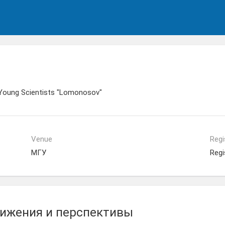
 Young Scientists "Lomonosov"
Venue
Regi
МГУ
Regi
тижения и перспективы