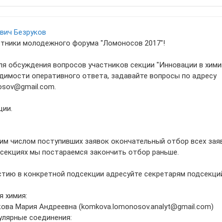
вич Безруков
тники молодежного форума "Ломоносов 2017"!
ля обсуждения вопросов участников секции "Инновации в хими
одимости оперативного ответа, задавайте вопросы по адресу
osov@gmail.com.
ции.
шим числом поступивших заявок окончательный отбор всех заяв
дсекциях мы постараемся закончить отбор раньше.
стию в конкретной подсекции адресуйте секретарям подсекций
я химия:
кова Мария Андреевна (komkova.lomonosov.analyt@gmail.com)
улярные соединения: