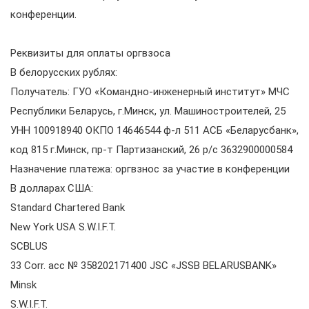
конференции.
Реквизиты для оплаты оргвзоса
В белорусских рублях:
Получатель: ГУО «Командно-инженерный институт» МЧС
Республики Беларусь, г.Минск, ул. Машиностроителей, 25
УНН 100918940 ОКПО 14646544 ф-л 511 АСБ «Беларусбанк»,
код 815 г.Минск, пр-т Партизанский, 26 р/с 3632900000584
Назначение платежа: оргвзнос за участие в конференции
В долларах США:
Standard Chartered Bank
New York USA S.W.I.F.T.
SCBLUS
33 Corr. acc № 358202171400 JSC «JSSB BELARUSBANK»
Minsk
S.W.I.F.T.