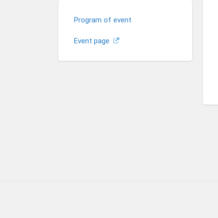
Program of event
Event page