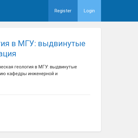
Register
Login
гия в МГУ: выдвинутые
зация
еская геология в МГУ: выдвинутые
етию кафедры инженерной и