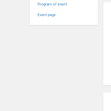
Program of event
Event page