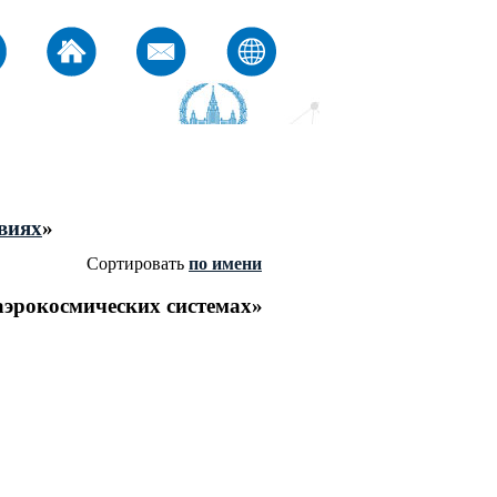
виях
»
Сортировать
по имени
аэрокосмических системах»