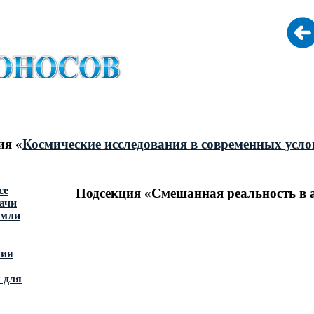
ия «
Космические исследования в современных усло
се
Подсекция «Смешанная реальность в 
ачи
емли
ния
 для