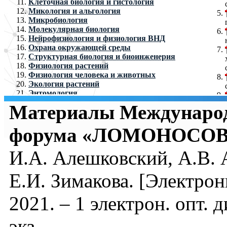
Клеточная биология и гистология
Микология и альгология
Микробиология
Молекулярная биология
Нейрофизиология и физиология ВНД
Охрана окружающей среды
Структурная биология и биоинженерия
Физиология растений
Физиология человека и животных
Экология растений
Энтомология
Материалы Международ
форума «ЛОМОНОСОВ-
И.А. Алешковский, А.В. 
Е.И. Зимакова. [Электро
2021. – 1 электрон. опт.
экз.