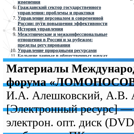
изменения
Гражданский сектор государственного
управления: проблемы и практики
Управление персоналом в современной
России: пути повышения эффективности
История управления
Межэтнические и межконфессиональные
отношения в России и за рубежом:
пределы регулирования
Управление природными ресурсами
Большие данные в общественных науках
Актуальные вопросы
Материалы Международ
внешнеэкономической деятельности в
современных условиях
Региональное и муниципальное
форума «ЛОМОНОСОВ
управление: отечественный и зарубежный
опыт
И.А. Алешковский, А.В. 
Круглый стол «Национальная
инновационная система»
Управление развитием экономики
[Электронный ресурс] —
Стратегическое планирование экономики
электрон. опт. диск (DVD