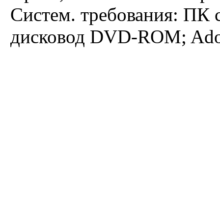
Фундаментальная медицина
Систем. требования: ПК 
Фундаментальное материаловедение и
наноматериалы
дисковод DVD-ROM; Adob
Химия
Экономика
Юриспруденция