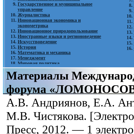
Государственное и муниципальное
управление
Журналистика
Инновационная экономика и
эконометрика
Инновационное природопользование
Иностранные языки и регионоведение
Искусствоведение
История
Математика и механика
Менеджмент
Мировая политика
Педагогическое образование и
Материалы Международ
образовательные технологии
Политические науки
Почвоведение
форума «ЛОМОНОСОВ
Психология
Связи с общественностью и теория
А.В. Андриянов, Е.А. Ан
коммуникации
Социология
Теория, история и методология перевода
М.В. Чистякова. [Элект
Физика
Филология
Пресс, 2012. — 1 электро
Философия. Культурология.
Религиоведение