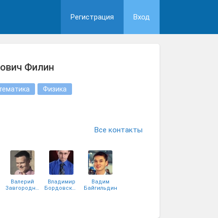
Регистрация
Вход
рович Филин
тематика
Физика
Все контакты
Валерий
Владимир
Вадим
Завгородний
Бордовский
Байгильдин