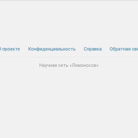
Сергей
Яна
Максимов
Морозова
О проекте
Конфиденциальность
Cправка
Обратная св
Научная сеть «Ломоносов»