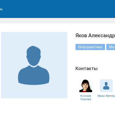
рь
Яков Александ
Информатика
Ма
Контакты
Ксения
Иван Митин
Серова