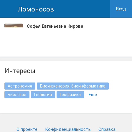
Ломоносов
Вход
Софья Евгеньевна Кирова
Интересы
Астрономия
Биоинженерия, биоинформатика
Биология
Геология
Геофизика
Еще
О проекте
Конфиденциальность
Cправка