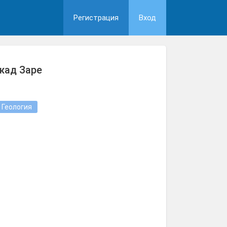
Регистрация
Вход
жад Заре
Геология
н