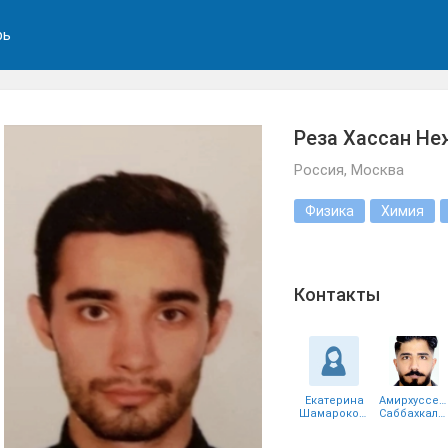
рь
Реза Хассан Не
Россия, Москва
Физика
Химия
Контакты
Екатерина
Амирхуссей
Шамарокова
Саббахкалат