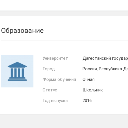
Магомед
Хадижат
Ахмедов
Омарова
Образование
Университет
Дагестанский госуда
Город
Россия, Республика Д
Форма обучения
Очная
Статус
Школьник
Год выпуска
2016