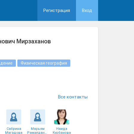
Регистрация
Вход
нович Мирзаханов
едение
Физическая география
Все контакты
Сабрина
Марьям
Наида
Магадова
Рамалданова
Курбанова