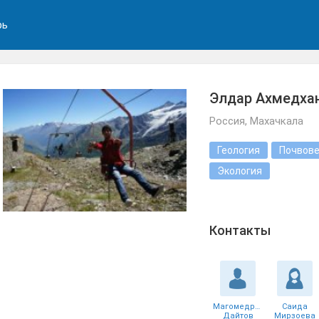
рь
Элдар Ахмедха
Россия, Махачкала
Геология
Почвов
Экология
Контакты
Магомедрасул
Саида
Дайтов
Мирзоева