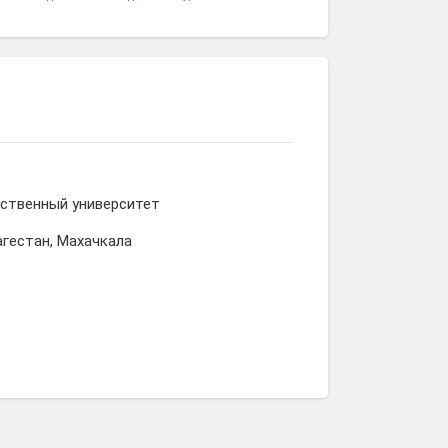
рственный университет
агестан, Махачкала