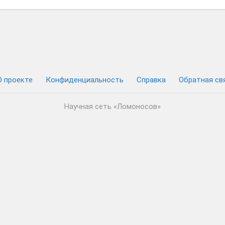
Магомед
Ахмедов
О проекте
Конфиденциальность
Cправка
Обратная св
Научная сеть «Ломоносов»