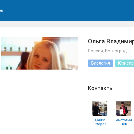
рь
Ольга Владими
Россия, Волгоград
Биология
Юриспр
Контакты
Хабиб
Анатолий
Омаров
Чен