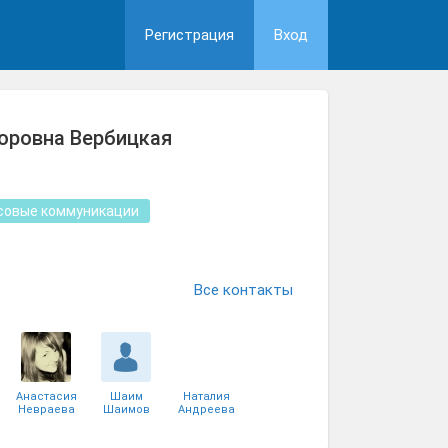
Регистрация
Вход
оровна Вербицкая
совые коммуникации
Все контакты
Анастасия
Шаим
Наталия
Невраева
Шаимов
Андреева