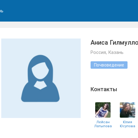
рь
Аниса Гилмулл
Россия, Казань
Почвоведение
Контакты
Лейсан
Юлия
Латыпова
Юсупова