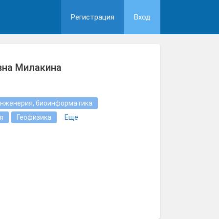
Регистрация
Вход
вна Милакина
нженерия, биоинформатика
я
Геофизика
Еще