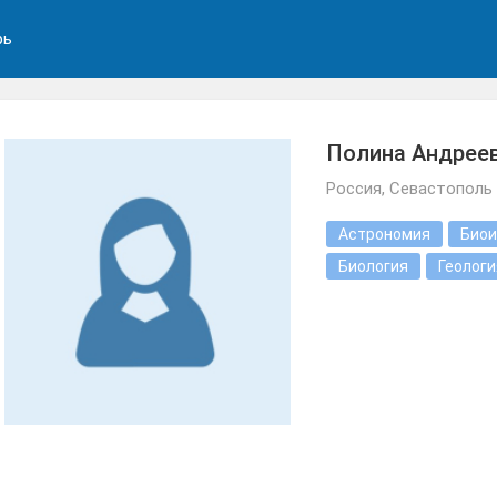
рь
Полина Андрее
Россия, Севастополь
Астрономия
Биои
Биология
Геологи