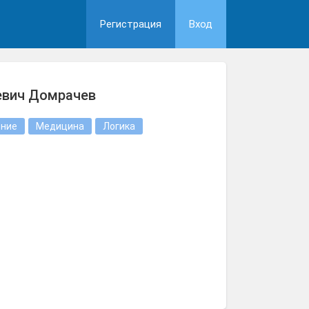
Регистрация
Вход
евич Домрачев
ение
Медицина
Логика