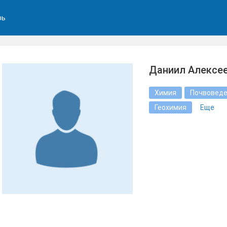
рь
Даниил Алексе
Химия
Почвовед
Геохимия
Еще