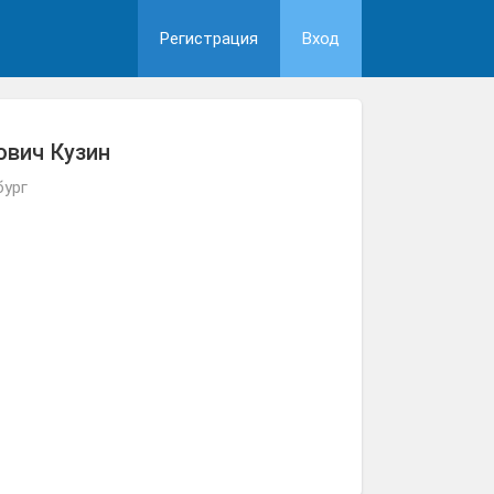
Регистрация
Вход
ович Кузин
бург