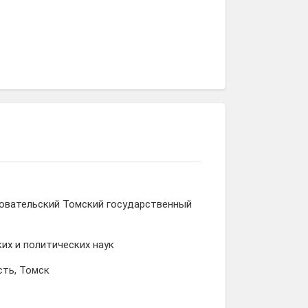
овательский Томский государственный
их и политических наук
сть, Томск