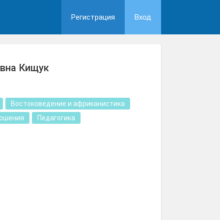
Регистрация
Вход
овна Кищук
Востоковедение и африканистика
ошения
Педагогика