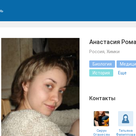
рь
Анастасия Рома
Россия, Химки
Биология
Медици
История
Еще
Контакты
Сирун
Татьяна
Оганесян
Филиппова