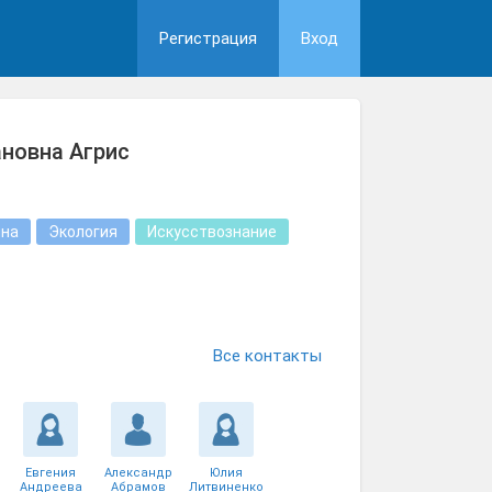
Регистрация
Вход
новна Агрис
на
Экология
Искусствознание
Все контакты
Евгения
Александр
Юлия
Андреева
Абрамов
Литвиненко