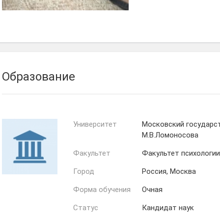
Наталия
Юлия
Марущак
Кингсеп
Образование
Университет
Московский государс
М.В.Ломоносова
Факультет
Факультет психологии
Город
Россия, Москва
Форма обучения
Очная
Статус
Кандидат наук