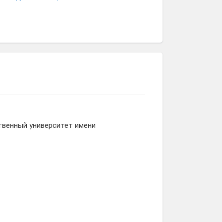
Александра
Анастасия
Юлия
Коновалова
Лобанова
Старостина
твенный университет имени